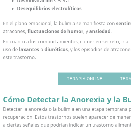
Deshidratación
severa
Desequilibrios electrolíticos
En el plano emocional, la bulimia se manifiesta con
sentim
atracones,
fluctuaciones de humor
, y
ansiedad
.
En cuanto a los comportamientos, comer en secreto, ir a
uso de
laxantes
o
diuréticos
, y los episodios de atracon
este trastorno.
TERAPIA ONLINE
TERA
Cómo Detectar la Anorexia y la B
Detectar la anorexia o la bulimia en una etapa temprana 
recuperación. Estos trastornos suelen aparecer de manera
a ciertas señales que podrían indicar un trastorno aliment