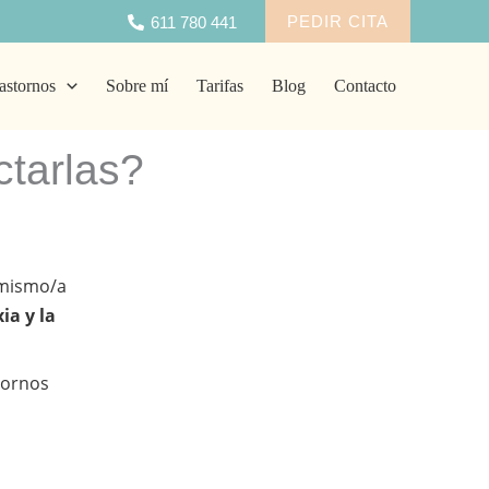
PEDIR CITA
611 780 441
astornos
Sobre mí
Tarifas
Blog
Contacto
ctarlas?
i mismo/a
ia y la
stornos