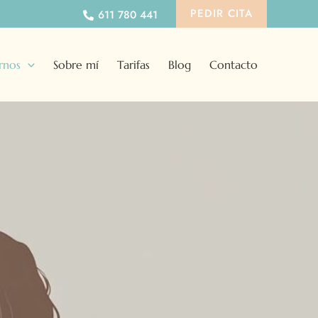
PEDIR CITA
611 780 441
rnos
Sobre mí
Tarifas
Blog
Contacto