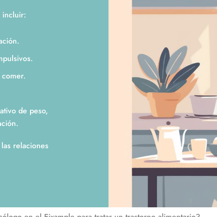
incluir:
ación.
mpulsivos.
 comer.
ativo de peso,
ación.
 las relaciones
ólogo en el Eixample para tratar un trastorno alimentario?