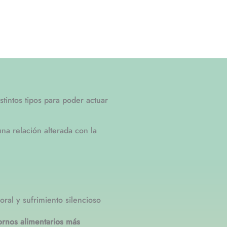
tintos tipos para poder actuar
na relación alterada con la
ral y sufrimiento silencioso
tornos alimentarios más