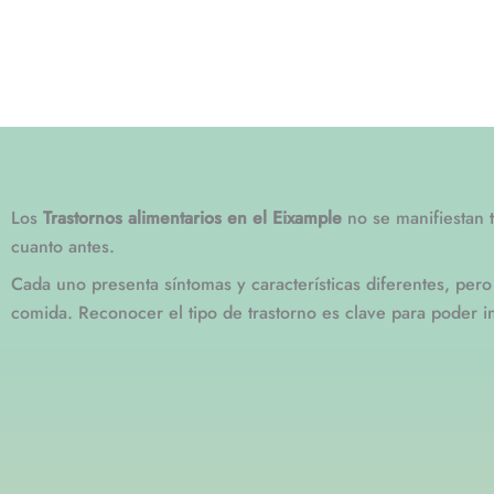
Los
Trastornos alimentarios en el Eixample
no se manifiestan t
cuanto antes.
Cada uno presenta síntomas y características diferentes, pero
comida. Reconocer el tipo de trastorno es clave para poder in