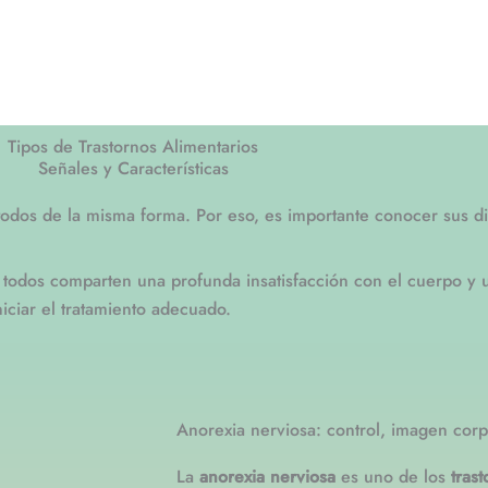
Tipos de Trastornos Alimentarios
Señales y Características
odos de la misma forma. Por eso, es importante conocer sus dis
 todos comparten una profunda insatisfacción con el cuerpo y u
iciar el tratamiento adecuado.
Anorexia nerviosa: control, imagen corpo
La
anorexia nerviosa
es uno de los
tras