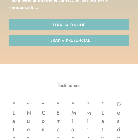
enriquecedora.
TARAPIA ONLINE
TERAPIA PRESENCIAL
Testimonios
P
N
“
“
“
“
“
“
"
D
r
e
e
x
L
N
C
E
M
M
L
e
v
t
a
u
o
m
i
i
a
s
i
t
e
n
p
a
r
t
d
o
e
s
l
e
n
e
e
e