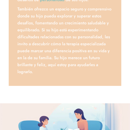
También ofrezco un espacio seguro y comprensivo
donde su hijo pueda explorar y superar estos
desafíos, fomentando un crecimiento saludable y
equilibrado. Si su hijo está experimentando
dificultades relacionadas con su personalidad, les
invito a descubrir cómo la terapia especializada
puede marcar una diferencia positiva en su vida y
en la de su familia. Su hijo merece un futuro
brillante y feliz, aquí estoy para ayudarles a
lograrlo.