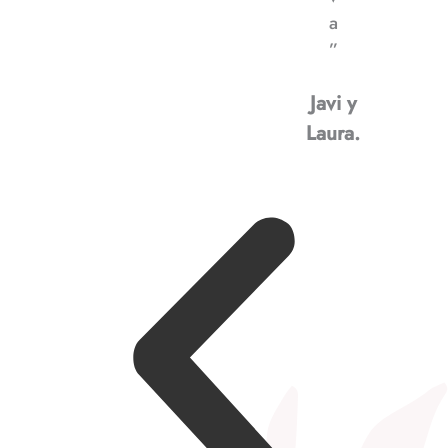
a
”
Javi y
Laura.