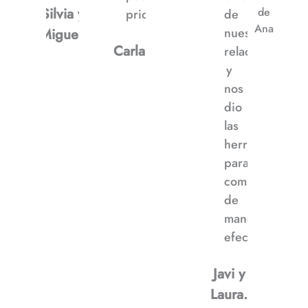
Silvia y
de
priorizarme”
de
Ana
nuestra
Miguel.
Carla
relación
y
nos
dio
las
herramientas
para
comunicarnos
de
manera
efectiva”
Javi y
Laura.