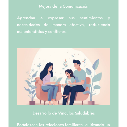
Mejora de la Comunicación
Aprendan a expresar sus sentimientos y
necesidades de manera efectiva, reduciendo
malentendidos y conflictos.
Desarrollo de Vínculos Saludables
Fortalezcan las relaciones familiares, cultivando un