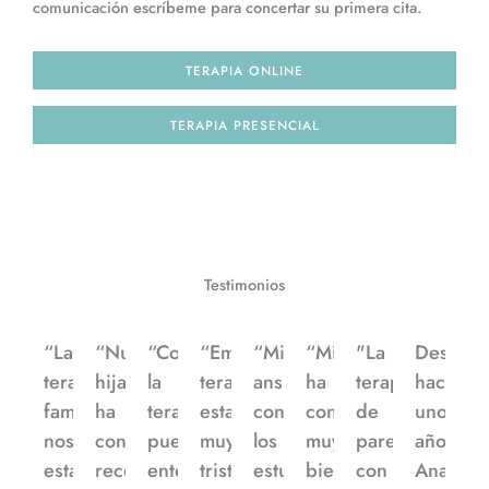
comunicación escríbeme para concertar su primera cita.
TERAPIA ONLINE
TERAPIA PRESENCIAL
Testimonios
Prev
Next
“La
“Nuestra
“Con
“Empecé
“Mi
“Mireia
"La
Desde
terapia
hija
la
terapia
ansiedad
ha
terapia
hace
familiar
ha
terapia
estando
con
conectado
de
unos
nos
conseguido
puedo
muy
los
muy
pareja
años
está
reconciliarse
entender
triste
estudios
bien
con
Ana