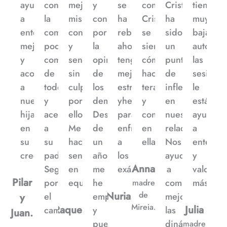
ayudando
con
mejor
y
se
con
Cristina
tiene
a
la
mis
condicionada
ha
Cristina,
ha
muy
entendernos
comida,
conductas
por
rebajado,
se
sido
baja
mejor
poder
y
la
ahora
siente
un
autoesti
y
comer
sentimientos,
opinión
tengo
cómoda
punto
las
acompañar
de
sin
de
mejores
haciendo
de
sesione
a
todo
culparme
los
estrategias
terapia
inflexión
le
nuestras
y
por
demás.
yherramientas
y
en
está
hijas
acercarse
ello.
Después
para
confía
nuestra
ayudan
en
a
Me
de
enfrentarme
en
relación.
a
su
su
hace
un
a
ella”
Nos
entende
crecimiento”
padre.
sentirme
año
los
ayudó
y
Anna
Seguimos
en
me
exámenes”
a
valorars
Pilar
por
equilibrio”
he
comprender
más”
madre
Nuria.
de
el
empoderado
mejor
y
Mireia.
Raquel.
Julia
camino”
y
las
Juan.
puedo
dinámicas
madre