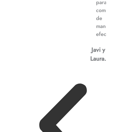
para
comunicarnos
de
manera
efectiva”
Javi y
Laura.