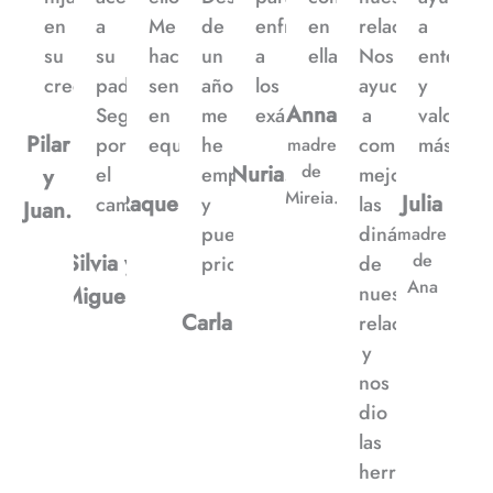
en
a
Me
de
enfrentarme
en
relación.
a
su
su
hace
un
a
ella”
Nos
entende
crecimiento”
padre.
sentirme
año
los
ayudó
y
Anna
Seguimos
en
me
exámenes”
a
valorars
Pilar
por
equilibrio”
he
comprender
más”
madre
Nuria.
de
el
empoderado
mejor
y
Mireia.
Raquel.
Julia
camino”
y
las
Juan.
puedo
dinámicas
madre
Silvia y
de
priorizarme”
de
Ana
nuestra
Miguel.
Carla
relación
y
nos
dio
las
herramientas