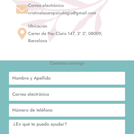
Correo electrónico
cristinalazaropsicologia@gmail.com
Ubicación
Carrer de Pau Claris 147, 2º 2ª, 08009,
Barcelona
Contacta conmigo
Nombre
y
Apellido
Correo
electrónico
Número
de
teléfono
Mensaje