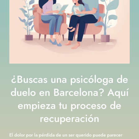
¿Buscas una psicóloga de
duelo en Barcelona? Aquí
empieza tu proceso de
recuperación
El dolor por la pérdida de un ser querido puede parecer