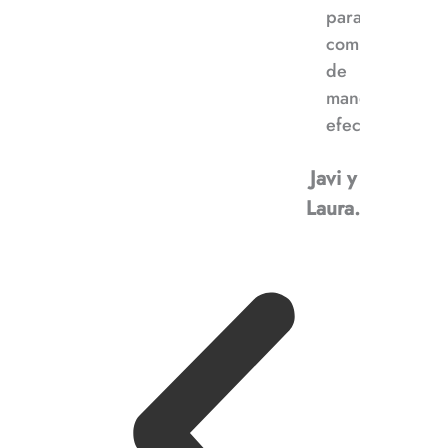
para
comunicarnos
de
manera
efectiva”
Javi y
Laura.