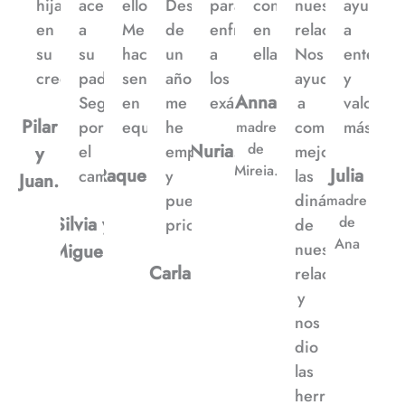
hijas
acercarse
ello.
Después
para
confía
nuestra
ayudan
en
a
Me
de
enfrentarme
en
relación.
a
su
su
hace
un
a
ella”
Nos
entende
crecimiento”
padre.
sentirme
año
los
ayudó
y
Anna
Seguimos
en
me
exámenes”
a
valorars
Pilar
por
equilibrio”
he
comprender
más”
madre
Nuria.
de
el
empoderado
mejor
y
Mireia.
Raquel.
Julia
camino”
y
las
Juan.
puedo
dinámicas
madre
Silvia y
de
priorizarme”
de
Ana
nuestra
Miguel.
Carla
relación
y
nos
dio
las
herramientas