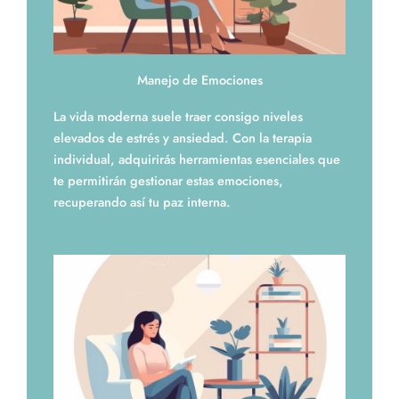
Manejo de Emociones
La vida moderna suele traer consigo niveles
elevados de estrés y ansiedad. Con la terapia
individual, adquirirás herramientas esenciales que
te permitirán gestionar estas emociones,
recuperando así tu paz interna.