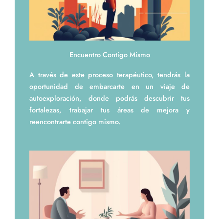
Encuentro Contigo Mismo
A través de este proceso terapéutico, tendrás la
oportunidad de embarcarte en un viaje de
autoexploración, donde podrás descubrir tus
fortalezas, trabajar tus áreas de mejora y
reencontrarte contigo mismo.