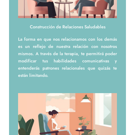
Construcción de Relaciones Saludables
La forma en que nos relacionamos con los demás
es un reflejo de nuestra relación con nosotros
mismos. A través de la terapia, te permitirá poder
modificar tus habilidades comunicativas y
entenderás patrones relacionales que quizás te
están limitando.