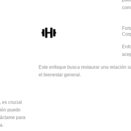
comp
Fort
Corp
Enfo
acep
Este enfoque busca restaurar una relación s
el bienestar general.
 es crucial
ción puedo
ntáctame para
a.