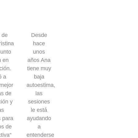
Previous
Next
a de
Desde
istina
hace
punto
unos
n en
años Ana
ción.
tiene muy
ó a
baja
mejor
autoestima,
as de
las
ción y
sesiones
as
le está
 para
ayudando
os de
a
tiva”
entenderse