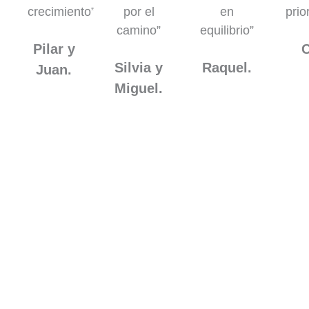
crecimiento”
por el
en
prio
camino”
equilibrio”
Pilar y
C
Silvia y
Raquel.
Juan.
Miguel.