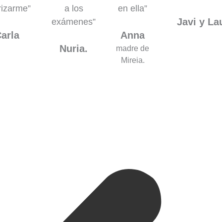
rizarme”
a los
en ella”
Javi y La
exámenes”
arla
Anna
Nuria.
madre de
Mireia.