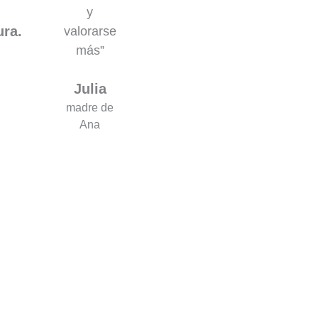
y
ura.
valorarse
más”
Julia
madre de
Ana