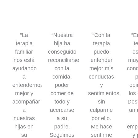
“La
“Nuestra
“Con la
“E
terapia
hija ha
terapia
t
familiar
conseguido
puedo
e
nos está
reconciliarse
entender
muy 
ayudando
con la
mejor mis
cond
a
comida,
conductas
p
entendernos
poder
y
opi
mejor y
comer de
sentimientos,
los
acompañar
todo y
sin
Des
a
acercarse
culparme
un 
nuestras
a su
por ello.
hijas en
padre.
Me hace
emp
su
Seguimos
sentirme
y