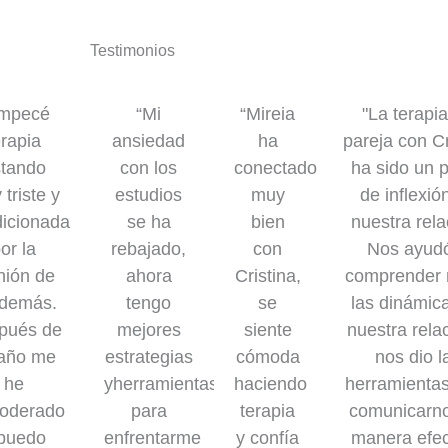
Testimonios
mpecé
“Mi
“Mireia
"La terapi
erapia
ansiedad
ha
pareja con Cr
stando
con los
conectado
ha sido un 
triste y
estudios
muy
de inflexió
icionada
se ha
bien
nuestra rela
or la
rebajado,
con
Nos ayud
nión de
ahora
Cristina,
comprender 
 demás.
tengo
se
las dinámic
pués de
mejores
siente
nuestra rela
año me
estrategias
cómoda
nos dio l
he
yherramientas
haciendo
herramientas
oderado
para
terapia
comunicarn
 puedo
enfrentarme
y confía
manera efec