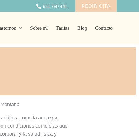
PEDIR CITA
611 780 441
astornos
Sobre mí
Tarifas
Blog
Contacto
imentaria
 adultos, como la anorexia,
 son condiciones complejas que
orporal y la salud física y