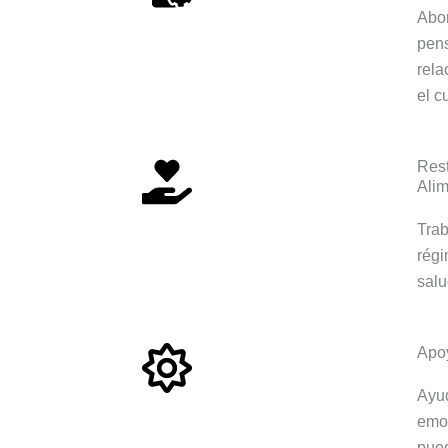
Abor
pen
rela
el c
Rest
Alim
Trab
régi
salu
Apo
Ayud
emo
pued