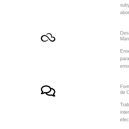
suby
abor
Desa
Mane
Ense
para
emoc
Fome
de 
Trab
inte
efec