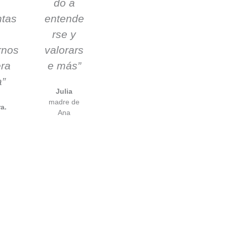
s
do a
ntas
entende
rse y
rnos
valorars
ra
e más”
a”
Julia
madre de
a.
Ana