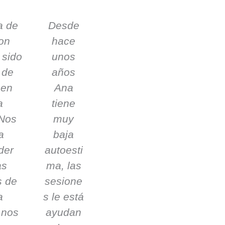
P
N
a de
Desde
r
e
on
hace
e
x
v
t
 sido
unos
i
 de
años
o
 en
Ana
u
a
tiene
s
 Nos
muy
a
baja
der
autoesti
as
ma, las
s de
sesione
a
s le está
 nos
ayudan