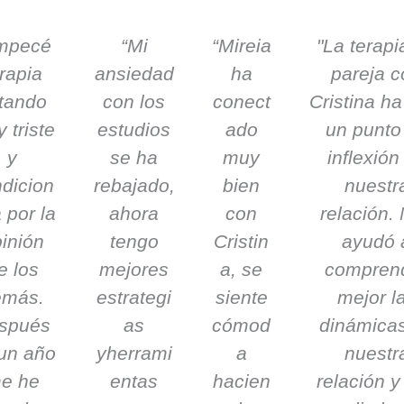
mpecé
“Mi
“Mireia
"La terapi
rapia
ansiedad
ha
pareja c
tando
con los
conect
Cristina ha
 triste
estudios
ado
un punto
y
se ha
muy
inflexión
dicion
rebajado,
bien
nuestr
 por la
ahora
con
relación.
inión
tengo
Cristin
ayudó 
e los
mejores
a, se
compren
emás.
estrategi
siente
mejor l
spués
as
cómod
dinámica
un año
yherrami
a
nuestr
e he
entas
hacien
relación y