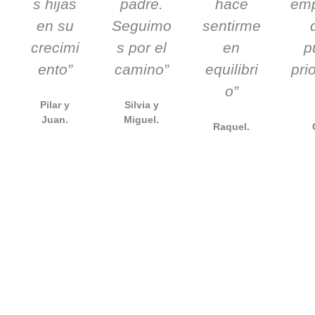
s hijas
padre.
hace
em
en su
Seguimo
sentirme
crecimi
s por el
en
p
ento”
camino”
equilibri
pri
o”
Pilar y
Silvia y
Juan.
Miguel.
Raquel.