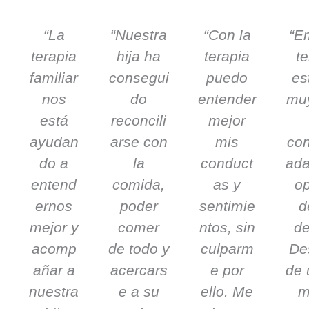
“La
“Nuestra
“Con la
“E
terapia
hija ha
terapia
te
familiar
consegui
puedo
es
nos
do
entender
muy
está
reconcili
mejor
ayudan
arse con
mis
con
do a
la
conduct
ada
entend
comida,
as y
op
ernos
poder
sentimie
d
mejor y
comer
ntos, sin
d
acomp
de todo y
culparm
De
añar a
acercars
e por
de 
nuestra
e a su
ello. Me
m