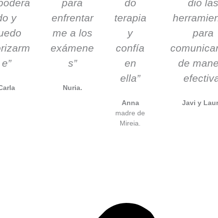
podera
para
do
dio la
do y
enfrentar
terapia
herramie
uedo
me a los
y
para
orizarm
exámene
confía
comunica
e”
s”
en
de mane
ella”
efectiv
Carla
Nuria.
Anna
Javi y Laur
madre de
Mireia.