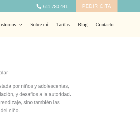
PEDIR CITA
611 780 441
astornos
Sobre mí
Tarifas
Blog
Contacto
olar
stada por niños y adolescentes,
ación, y desafíos a la autoridad.
rendizaje, sino también las
del niño.