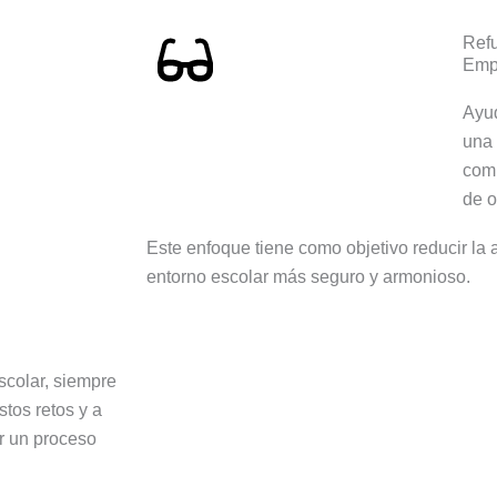
Refu
Emp
Ayud
una
comp
de o
Este enfoque tiene como objetivo reducir la 
entorno escolar más seguro y armonioso.
escolar, siempre
tos retos y a
r un proceso