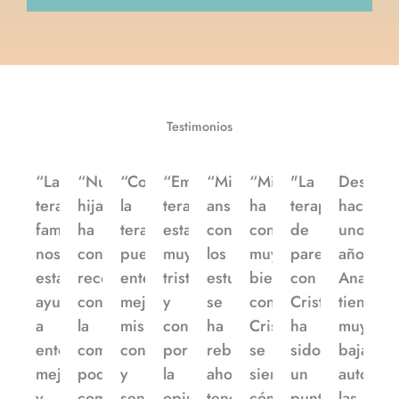
Testimonios
Prev
Next
“La
“Nuestra
“Con
“Empecé
“Mi
“Mireia
"La
Desde
terapia
hija
la
terapia
ansiedad
ha
terapia
hace
familiar
ha
terapia
estando
con
conectado
de
unos
nos
conseguido
puedo
muy
los
muy
pareja
años
está
reconciliarse
entender
triste
estudios
bien
con
Ana
ayudando
con
mejor
y
se
con
Cristina
tiene
a
la
mis
condicionada
ha
Cristina,
ha
muy
entendernos
comida,
conductas
por
rebajado,
se
sido
baja
mejor
poder
y
la
ahora
siente
un
autoesti
y
comer
sentimientos,
opinión
tengo
cómoda
punto
las