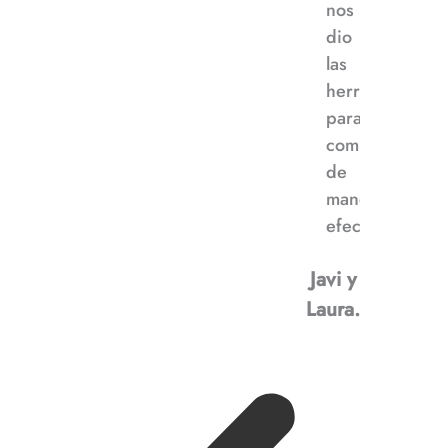
nos
dio
las
herramientas
para
comunicarnos
de
manera
efectiva”
Javi y
Laura.