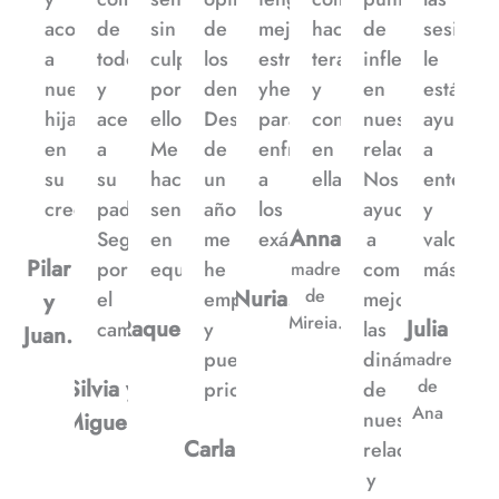
acompañar
de
sin
de
mejores
haciendo
de
sesione
a
todo
culparme
los
estrategias
terapia
inflexión
le
nuestras
y
por
demás.
yherramientas
y
en
está
hijas
acercarse
ello.
Después
para
confía
nuestra
ayudan
en
a
Me
de
enfrentarme
en
relación.
a
su
su
hace
un
a
ella”
Nos
entende
crecimiento”
padre.
sentirme
año
los
ayudó
y
Anna
Seguimos
en
me
exámenes”
a
valorars
Pilar
por
equilibrio”
he
comprender
más”
madre
Nuria.
de
el
empoderado
mejor
y
Mireia.
Raquel.
Julia
camino”
y
las
Juan.
puedo
dinámicas
madre
Silvia y
de
priorizarme”
de
Ana
nuestra
Miguel.
Carla
relación
y