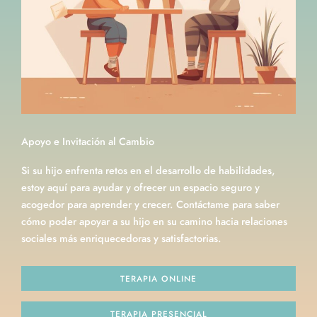
Apoyo e Invitación al Cambio​
Si su hijo enfrenta retos en el desarrollo de habilidades,
estoy aquí para ayudar y ofrecer un espacio seguro y
acogedor para aprender y crecer. Contáctame para saber
cómo poder apoyar a su hijo en su camino hacia relaciones
sociales más enriquecedoras y satisfactorias.
TERAPIA ONLINE
TERAPIA PRESENCIAL